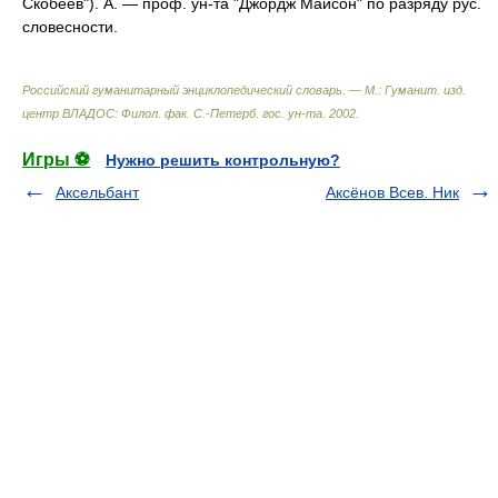
Скобеев"). А. — проф. ун-та "Джордж Майсон" по разряду рус.
словесности.
Российский гуманитарный энциклопедический словарь. — М.: Гуманит. изд.
центр ВЛАДОС: Филол. фак. С.-Петерб. гос. ун-та
.
2002
.
Игры ⚽
Нужно решить контрольную?
Аксельбант
Аксёнов Всев. Ник