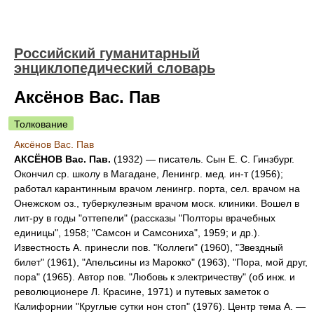
Российский гуманитарный
энциклопедический словарь
Аксёнов Вас. Пав
Толкование
Аксёнов Вас. Пав
АКСЁНОВ Вас. Пав.
(1932) — писатель. Сын Е. С. Гинзбург.
Окончил ср. школу в Магадане, Ленингр. мед. ин-т (1956);
работал карантинным врачом ленингр. порта, сел. врачом на
Онежском оз., туберкулезным врачом моск. клиники. Вошел в
лит-ру в годы "оттепели" (рассказы "Полторы врачебных
единицы", 1958; "Самсон и Самсониха", 1959; и др.).
Известность А. принесли пов. "Коллеги" (1960), "Звездный
билет" (1961), "Апельсины из Марокко" (1963), "Пора, мой друг,
пора" (1965). Автор пов. "Любовь к электричеству" (об инж. и
революционере Л. Красине, 1971) и путевых заметок о
Калифорнии "Круглые сутки нон стоп" (1976). Центр тема А. —