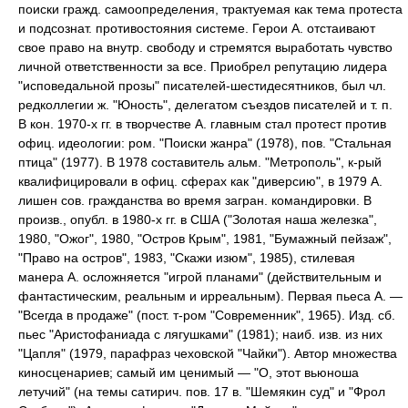
поиски гражд. самоопределения, трактуемая как тема протеста
и подсознат. противостояния системе. Герои А. отстаивают
свое право на внутр. свободу и стремятся выработать чувство
личной ответственности за все. Приобрел репутацию лидера
"исповедальной прозы" писателей-шестидесятников, был чл.
редколлегии ж. "Юность", делегатом съездов писателей и т. п.
В кон. 1970-х гг. в творчестве А. главным стал протест против
офиц. идеологии: ром. "Поиски жанра" (1978), пов. "Стальная
птица" (1977). В 1978 составитель альм. "Метрополь", к-рый
квалифицировали в офиц. сферах как "диверсию", в 1979 А.
лишен сов. гражданства во время загран. командировки. В
произв., опубл. в 1980-х гг. в США ("Золотая наша железка",
1980, "Ожог", 1980, "Остров Крым", 1981, "Бумажный пейзаж",
"Право на остров", 1983, "Скажи изюм", 1985), стилевая
манера А. осложняется "игрой планами" (действительным и
фантастическим, реальным и ирреальным). Первая пьеса А. —
"Всегда в продаже" (пост. т-ром "Современник", 1965). Изд. сб.
пьес "Аристофаниада с лягушками" (1981); наиб. изв. из них
"Цапля" (1979, парафраз чеховской "Чайки"). Автор множества
киносценариев; самый им ценимый — "О, этот вьюноша
летучий" (на темы сатирич. пов. 17 в. "Шемякин суд" и "Фрол